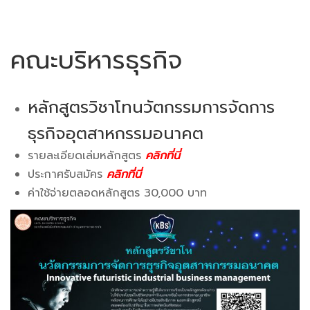
คณะบริหารธุรกิจ
หลักสูตรวิชาโทนวัตกรรมการจัดการ
ธุรกิจอุตสาหกรรมอนาคต
รายละเอียดเล่มหลักสูตร
คลิกที่นี่
ประกาศรับสมัคร
คลิกที่นี่
ค่าใช้จ่ายตลอดหลักสูตร 30,000 บาท