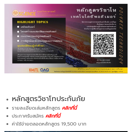
หลักสูตรวิชาโทประกันภัย
รายละเอียดเล่มหลักสูตร
คลิกที่นี่
ประกาศรับสมัคร
คลิกที่นี่
ค่าใช้จ่ายตลอดหลักสูตร 19,500 บาท