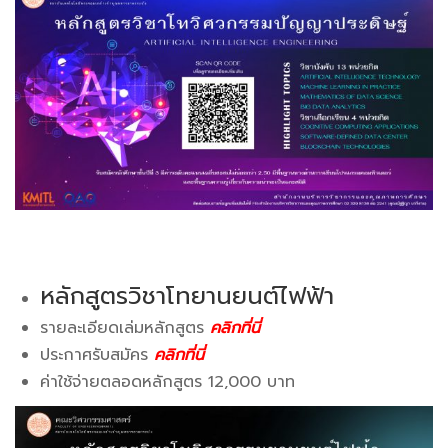
หลักสูตรวิชาโทยานยนต์ไฟฟ้า
รายละเอียดเล่มหลักสูตร
คลิกที่นี่
ประกาศรับสมัคร
คลิกที่นี่
ค่าใช้จ่ายตลอดหลักสูตร 12,000 บาท