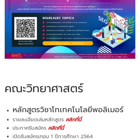
คณะวิทยาศาสตร์
หลักสูตรวิชาโทเทคโนโลยีพอลิเมอร์
รายละเอียดเล่มหลักสูตร
คลิกที่นี่
ประกาศรับสมัคร
คลิกที่นี่
เปิดรับสมัครเทอม 1 ปีการศึกษา 2564​