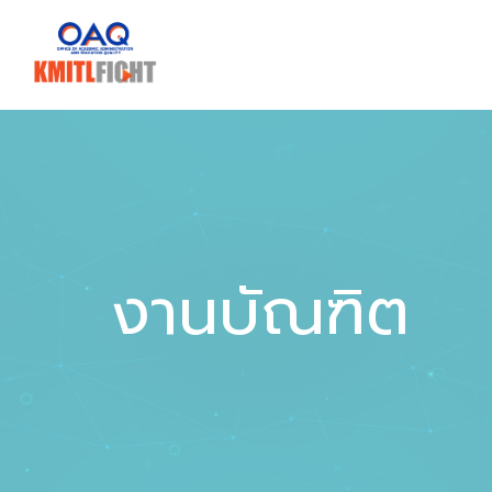
งานบัณฑิต